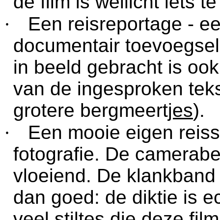
de film is wellicht iets te
·
Een reisreportage - e
documentair toevoegsel. 
in beeld gebracht is oo
van de ingesproken tekst
grotere bergmeert
jes
).
·
Een mooie eigen reis
fotografie. De camerabe
vloeiend. De klankband
dan goed: de diktie is e
veel stiltes die deze fi