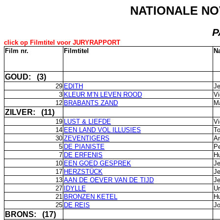
NATIONALE NOV
P
click op Filmtitel voor JURYRAPPORT
Film nr.
Filmtitel
N
GOUD: (3)
29
EDITH
Je
3
KLEUR M’N LEVEN ROOD
Vi
12
BRABANTS ZAND
Ma
ZILVER: (11)
19
LUST & LIEFDE
Vi
14
EEN LAND VOL ILLUSIES
T
30
ZEVENTIGERS
An
5
DE PIANISTE
Pe
7
DE ERFENIS
H
10
EEN GOED GESPREK
Je
17
HERZSTÜCK
Je
13
AAN DE OEVER VAN DE TIJD
Je
27
IDYLLE
Ur
21
BRONZEN KETEL
H
25
DE REIS
Jo
BRONS: (17)