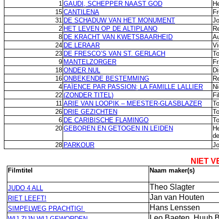
1
GAUDI, SCHEPPER NAAST GOD
H
15
CANTILENA
Fr
31
DE SCHADUW VAN HET MONUMENT
Jo
2
HET LEVEN OP DE ALTIPLANO
R
8
DE KRACHT VAN KWETSBAARHEID
Au
24
DE LERAAR
Vi
23
DE FRESCO’S VAN ST. GERLACH
To
9
MANTELZORGER
Fr
18
ONDER NUL
Di
16
ONBEKENDE BESTEMMING
R
4
FAÏENCE PAR PASSION; LA FAMILLE LALLIER
Ni
22
(ZONDER TITEL)
Fi
11
ARIE VAN LOOPIK – MEESTER-GLASBLAZER
To
26
DRIE GEZICHTEN
To
6
DE CARIBISCHE FLAMINGO
To
20
GEBOREN EN GETOGEN IN LEIDEN
He
de
28
PARKOUR
Jo
NIET V
Filmtitel
Naam maker(s)
Theo Slagter
JUDO 4 ALL
Jan van Houten
RIET LEEFT!
Hans Lenssen
SIMPELWEG PRACHTIG!
Leo Baeten, Huub B
WIJ ZIJN WIJ GEWORDEN